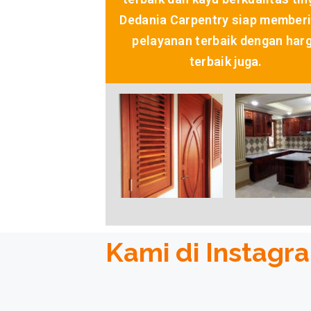
Dedania Carpentry siap member
pelayanan terbaik dengan har
terbaik juga.
Kami di Instagr