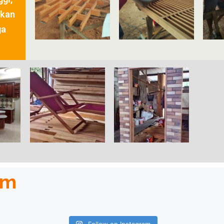
ikan
ga
am