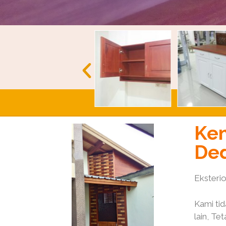
Ken
Ded
Eksterio
Kami tid
lain, Te