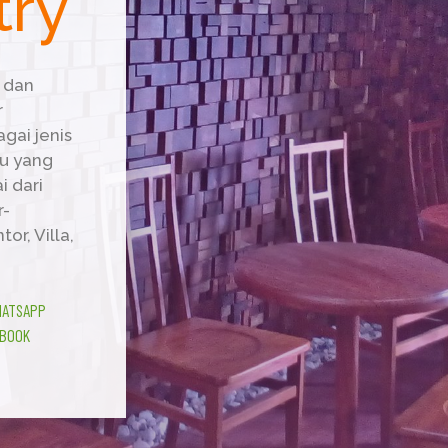
try
 dan
r
gai jenis
u yang
i dari
r-
or, Villa,
ATSAPP
BOOK