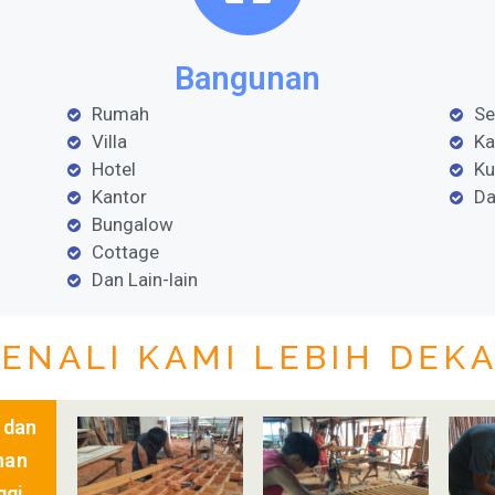
Bangunan
Rumah
Se
Villa
Ka
Hotel
Ku
Kantor
Da
Bungalow
Cottage
Dan Lain-lain
KENALI
KAMI LEBIH DEK
 dan
han
ggi,