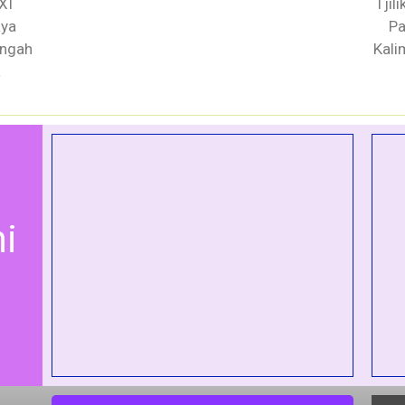
XI
Tjil
aya
Pa
engah
Kali
a
i