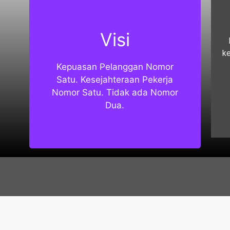
Misi
Visi
k
Kami tidak hanya membangun
Kepuasan Pelanggan Nomor
istana, kami membangun
Satu. Kesejahteraan Pekerja
manusia. Kami tidak hanya
Nomor Satu. Tidak ada Nomor
membangun kota, kami
membangun negara. Kebanggan
Dua.
kami adalah menjadi berguna.