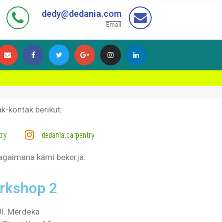
dedy@dedania.com
Email
-kontak berikut:
try
dedania.carpentry
bagaimana kami bekerja:
rkshop 2
Jl. Merdeka