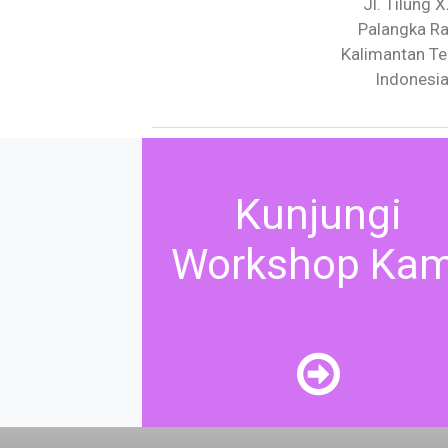
Jl. Tilung X
Palangka R
Kalimantan T
Indonesi
Kunjungi
Workshop Kam