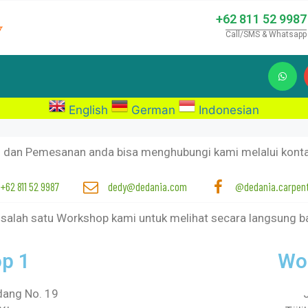
+62 811 52 9987
Call/SMS & Whatsapp
English
German
Indonesian
i dan Pemesanan anda bisa menghubungi kami melalui kontak
+62 811 52 9987
dedy@dedania.com
@dedania.carpen
 salah satu Workshop kami untuk melihat secara langsung 
p 1
Wo
dang No. 19